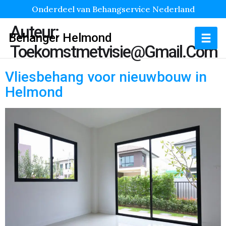
Onderdeel van Behangservice Nederland
Auteur:
Behanger Helmond
Toekomstmetvisie@gmail.com
Vliesbehang voor nieuwbouw in
Helmond