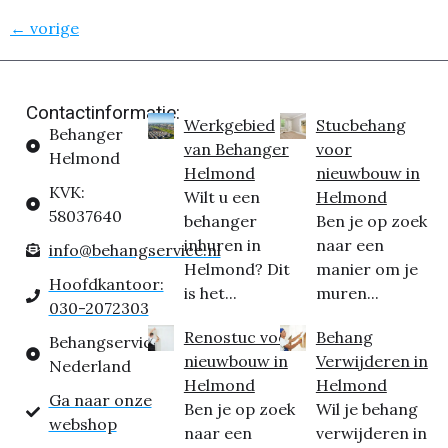
←
vorige
Contactinformatie:
Werkgebied
Stucbehang
Behanger
van Behanger
voor
Helmond
Helmond
nieuwbouw in
KVK:
Wilt u een
Helmond
58037640
behanger
Ben je op zoek
inhuren in
naar een
info@behangservice.nl
Helmond? Dit
manier om je
Hoofdkantoor:
is het...
muren...
030-2072303
Renostuc voor
Behang
Behangservice
nieuwbouw in
Verwijderen in
Nederland
Helmond
Helmond
Ga naar onze
Ben je op zoek
Wil je behang
webshop
naar een
verwijderen in