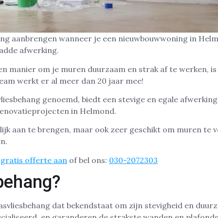
ehang aanbrengen wanneer je een nieuwbouwwoning in Helmo
ladde afwerking.
een manier om je muren duurzaam en strak af te werken, i
eam werkt er al meer dan 20 jaar mee!
liesbehang genoemd, biedt een stevige en egale afwerking
enovatieprojecten in Helmond.
elijk aan te brengen, maar ook zeer geschikt om muren te v
n.
gratis offerte aan
of bel ons:
030-2072303
behang?
lasvliesbehang dat bekendstaat om zijn stevigheid en duu
ecialiseerd, en garanderen de strakste wanden en plafonds