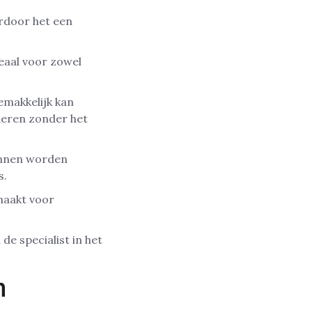
ardoor het een
deaal voor zowel
emakkelijk kan
deren zonder het
kunnen worden
s.
 maakt voor
de specialist in het
n