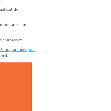
aal dat de
t het snel kan
nt aanpassen.
behang aanbrengen
.
verd.