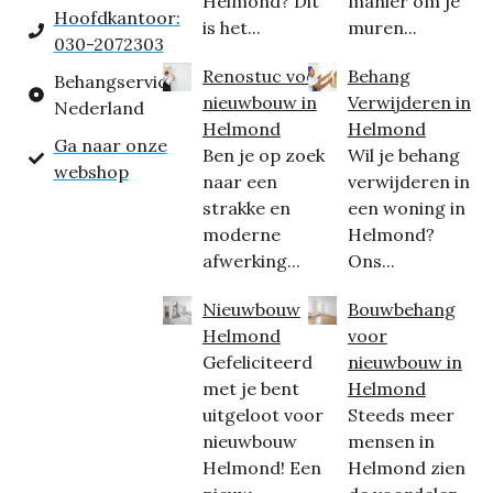
Helmond? Dit
manier om je
Hoofdkantoor:
is het...
muren...
030-2072303
Renostuc voor
Behang
Behangservice
nieuwbouw in
Verwijderen in
Nederland
Helmond
Helmond
Ga naar onze
Ben je op zoek
Wil je behang
webshop
naar een
verwijderen in
strakke en
een woning in
moderne
Helmond?
afwerking...
Ons...
Nieuwbouw
Bouwbehang
Helmond
voor
Gefeliciteerd
nieuwbouw in
met je bent
Helmond
uitgeloot voor
Steeds meer
nieuwbouw
mensen in
Helmond! Een
Helmond zien