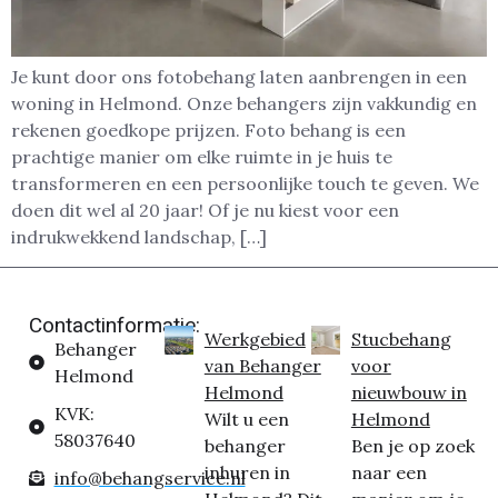
Je kunt door ons fotobehang laten aanbrengen in een
woning in Helmond. Onze behangers zijn vakkundig en
rekenen goedkope prijzen. Foto behang is een
prachtige manier om elke ruimte in je huis te
transformeren en een persoonlijke touch te geven. We
doen dit wel al 20 jaar! Of je nu kiest voor een
indrukwekkend landschap, […]
Contactinformatie:
Werkgebied
Stucbehang
Behanger
van Behanger
voor
Helmond
Helmond
nieuwbouw in
KVK:
Wilt u een
Helmond
58037640
behanger
Ben je op zoek
inhuren in
naar een
info@behangservice.nl