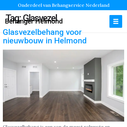
Onderdeel van Behangservice Nederland
Tag:
Glasvezel
Behanger Helmond
Glasvezelbehang voor
nieuwbouw in Helmond
Glasvezelbehang is een van de meest robuuste en