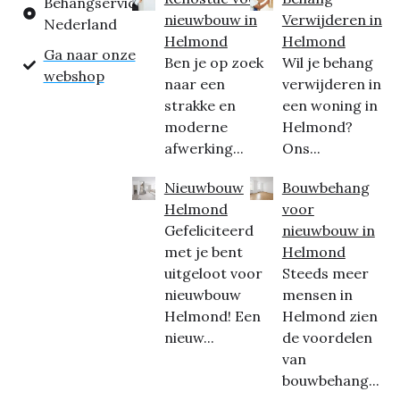
Behangservice
nieuwbouw in
Verwijderen in
Nederland
Helmond
Helmond
Ga naar onze
Ben je op zoek
Wil je behang
webshop
naar een
verwijderen in
strakke en
een woning in
moderne
Helmond?
afwerking...
Ons...
Nieuwbouw
Bouwbehang
Helmond
voor
Gefeliciteerd
nieuwbouw in
met je bent
Helmond
uitgeloot voor
Steeds meer
nieuwbouw
mensen in
Helmond! Een
Helmond zien
nieuw...
de voordelen
van
bouwbehang...