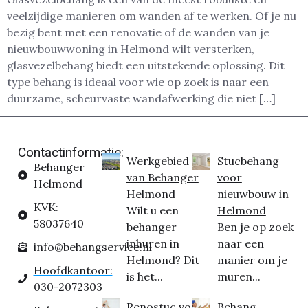
veelzijdige manieren om wanden af te werken. Of je nu
bezig bent met een renovatie of de wanden van je
nieuwbouwwoning in Helmond wilt versterken,
glasvezelbehang biedt een uitstekende oplossing. Dit
type behang is ideaal voor wie op zoek is naar een
duurzame, scheurvaste wandafwerking die niet […]
Contactinformatie:
Werkgebied
Stucbehang
Behanger
van Behanger
voor
Helmond
Helmond
nieuwbouw in
KVK:
Wilt u een
Helmond
58037640
behanger
Ben je op zoek
inhuren in
naar een
info@behangservice.nl
Helmond? Dit
manier om je
Hoofdkantoor:
is het...
muren...
030-2072303
Renostuc voor
Behang