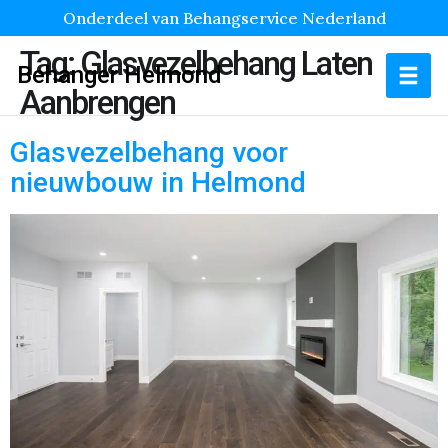
Onderdeel van Behangservice Nederland
Tag:
Glasvezelbehang Laten
Behanger Helmond
Aanbrengen
Glasvezelbehang voor
nieuwbouw in Helmond