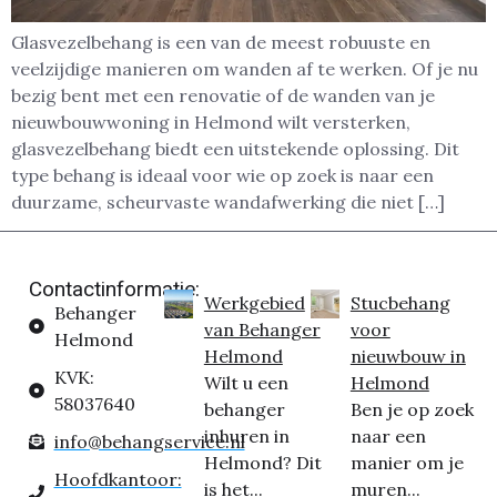
Glasvezelbehang is een van de meest robuuste en
veelzijdige manieren om wanden af te werken. Of je nu
bezig bent met een renovatie of de wanden van je
nieuwbouwwoning in Helmond wilt versterken,
glasvezelbehang biedt een uitstekende oplossing. Dit
type behang is ideaal voor wie op zoek is naar een
duurzame, scheurvaste wandafwerking die niet […]
Contactinformatie:
Werkgebied
Stucbehang
Behanger
van Behanger
voor
Helmond
Helmond
nieuwbouw in
KVK:
Wilt u een
Helmond
58037640
behanger
Ben je op zoek
inhuren in
naar een
info@behangservice.nl
Helmond? Dit
manier om je
Hoofdkantoor:
is het...
muren...