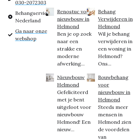
030-2072303
Renostuc voor
Behang
Behangservice
nieuwbouw in
Verwijderen in
Nederland
Helmond
Helmond
Ga naar onze
Ben je op zoek
Wil je behang
webshop
naar een
verwijderen in
strakke en
een woning in
moderne
Helmond?
afwerking...
Ons...
Nieuwbouw
Bouwbehang
Helmond
voor
Gefeliciteerd
nieuwbouw in
met je bent
Helmond
uitgeloot voor
Steeds meer
nieuwbouw
mensen in
Helmond! Een
Helmond zien
nieuw...
de voordelen
van