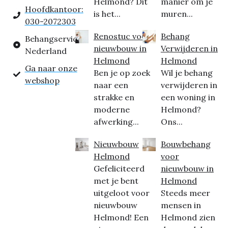
Helmond? Dit
manier om je
Hoofdkantoor:
is het...
muren...
030-2072303
Renostuc voor
Behang
Behangservice
nieuwbouw in
Verwijderen in
Nederland
Helmond
Helmond
Ga naar onze
Ben je op zoek
Wil je behang
webshop
naar een
verwijderen in
strakke en
een woning in
moderne
Helmond?
afwerking...
Ons...
Nieuwbouw
Bouwbehang
Helmond
voor
Gefeliciteerd
nieuwbouw in
met je bent
Helmond
uitgeloot voor
Steeds meer
nieuwbouw
mensen in
Helmond! Een
Helmond zien