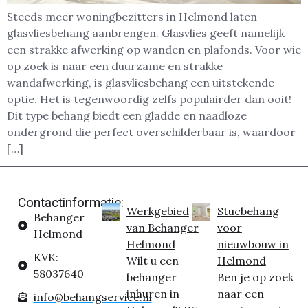
Steeds meer woningbezitters in Helmond laten
glasvliesbehang aanbrengen. Glasvlies geeft namelijk
een strakke afwerking op wanden en plafonds. Voor wie
op zoek is naar een duurzame en strakke
wandafwerking, is glasvliesbehang een uitstekende
optie. Het is tegenwoordig zelfs populairder dan ooit!
Dit type behang biedt een gladde en naadloze
ondergrond die perfect overschilderbaar is, waardoor
[…]
Contactinformatie:
Werkgebied
Stucbehang
Behanger
van Behanger
voor
Helmond
Helmond
nieuwbouw in
KVK:
Wilt u een
Helmond
58037640
behanger
Ben je op zoek
inhuren in
naar een
info@behangservice.nl