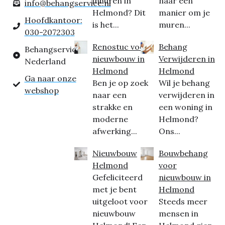
inhuren in
naar een
info@behangservice.nl
Helmond? Dit
manier om je
Hoofdkantoor:
is het...
muren...
030-2072303
Renostuc voor
Behang
Behangservice
nieuwbouw in
Verwijderen in
Nederland
Helmond
Helmond
Ga naar onze
Ben je op zoek
Wil je behang
webshop
naar een
verwijderen in
strakke en
een woning in
moderne
Helmond?
afwerking...
Ons...
Nieuwbouw
Bouwbehang
Helmond
voor
Gefeliciteerd
nieuwbouw in
met je bent
Helmond
uitgeloot voor
Steeds meer
nieuwbouw
mensen in