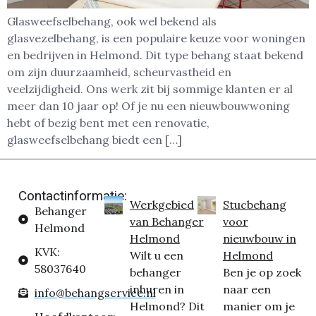
Glasweefselbehang, ook wel bekend als
glasvezelbehang, is een populaire keuze voor woningen
en bedrijven in Helmond. Dit type behang staat bekend
om zijn duurzaamheid, scheurvastheid en
veelzijdigheid. Ons werk zit bij sommige klanten er al
meer dan 10 jaar op! Of je nu een nieuwbouwwoning
hebt of bezig bent met een renovatie,
glasweefselbehang biedt een […]
Contactinformatie:
Werkgebied
Stucbehang
Behanger
van Behanger
voor
Helmond
Helmond
nieuwbouw in
KVK:
Wilt u een
Helmond
58037640
behanger
Ben je op zoek
inhuren in
naar een
info@behangservice.nl
Helmond? Dit
manier om je