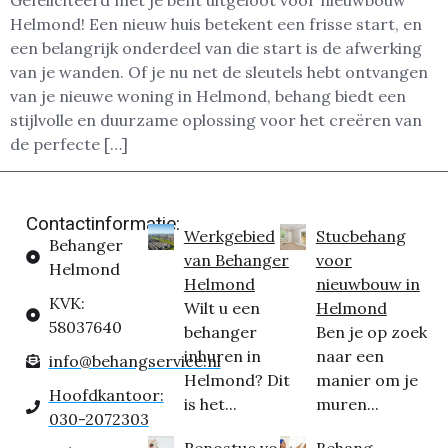
Gefeliciteerd met je bent uitgeloot voor nieuwbouw
Helmond! Een nieuw huis betekent een frisse start, en
een belangrijk onderdeel van die start is de afwerking
van je wanden. Of je nu net de sleutels hebt ontvangen
van je nieuwe woning in Helmond, behang biedt een
stijlvolle en duurzame oplossing voor het creëren van
de perfecte […]
Contactinformatie:
Werkgebied
Stucbehang
Behanger
van Behanger
voor
Helmond
Helmond
nieuwbouw in
KVK:
Wilt u een
Helmond
58037640
behanger
Ben je op zoek
inhuren in
naar een
info@behangservice.nl
Helmond? Dit
manier om je
Hoofdkantoor:
is het...
muren...
030-2072303
Renostuc voor
Behang