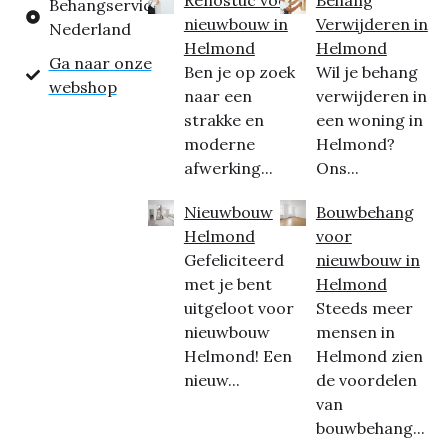
Behangservice
nieuwbouw in
Verwijderen in
Nederland
Helmond
Helmond
Ga naar onze
Ben je op zoek
Wil je behang
webshop
naar een
verwijderen in
strakke en
een woning in
moderne
Helmond?
afwerking...
Ons...
Nieuwbouw
Bouwbehang
Helmond
voor
Gefeliciteerd
nieuwbouw in
met je bent
Helmond
uitgeloot voor
Steeds meer
nieuwbouw
mensen in
Helmond! Een
Helmond zien
nieuw...
de voordelen
van
bouwbehang...