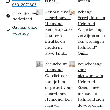
is het...
muren...
030-2072303
Renostuc voor
Behang
Behangservice
nieuwbouw in
Verwijderen in
Nederland
Helmond
Helmond
Ga naar onze
Ben je op zoek
Wil je behang
webshop
naar een
verwijderen in
strakke en
een woning in
moderne
Helmond?
afwerking...
Ons...
Nieuwbouw
Bouwbehang
Helmond
voor
Gefeliciteerd
nieuwbouw in
met je bent
Helmond
uitgeloot voor
Steeds meer
nieuwbouw
mensen in
Helmond! Een
Helmond zien
nieuw...
de voordelen