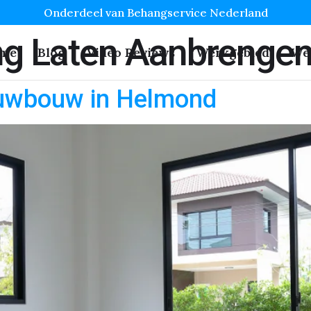
Onderdeel van Behangservice Nederland
ng Laten Aanbrenge
me
Blog
Video Reviews
Werkgebied
We
euwbouw in Helmond