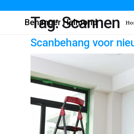
Tag:
Scannen
Behanger Helmond
Ho
Scanbehang voor ni